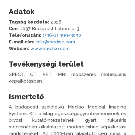
Adatok
Tagság kezdete:
2016
Cím:
1037 Budapest Laborc u. 3.
Telefonszám:
(+36-1) 399-3030
E-mail cím:
info@mediso.com
Webcím:
www.mediso.com
Tevékenységi terület
SPECT, CT, PET, MRI módszerek molekuláris
képalkotásban
Ismertető
A budapesti székhelyű Mediso Medical Imaging
Systems Kft. a világ egészségügyi intézményinek és
orvosi kutatóintézeteinek gyárt nukleáris
medicinában alkalmazott modern hibrid képalkotási
rendszereket. Az 1990-ben alapított cég célja a