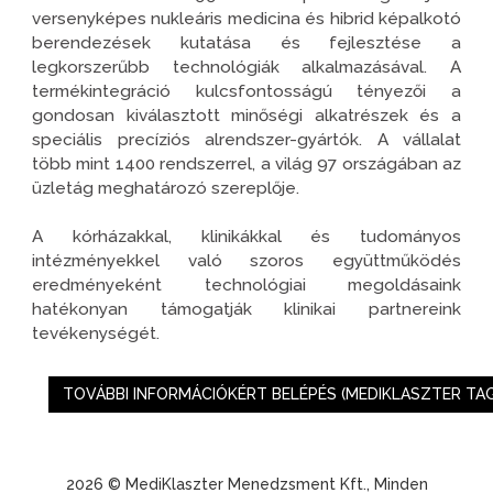
versenyképes nukleáris medicina és hibrid képalkotó
berendezések kutatása és fejlesztése a
legkorszerűbb technológiák alkalmazásával. A
termékintegráció kulcsfontosságú tényezői a
gondosan kiválasztott minőségi alkatrészek és a
speciális precíziós alrendszer-gyártók. A vállalat
több mint 1400 rendszerrel, a világ 97 országában az
üzletág meghatározó szereplője.
A kórházakkal, klinikákkal és tudományos
intézményekkel való szoros együttműködés
eredményeként technológiai megoldásaink
hatékonyan támogatják klinikai partnereink
tevékenységét.
TOVÁBBI INFORMÁCIÓKÉRT BELÉPÉS (MEDIKLASZTER TA
2026 © MediKlaszter Menedzsment Kft., Minden