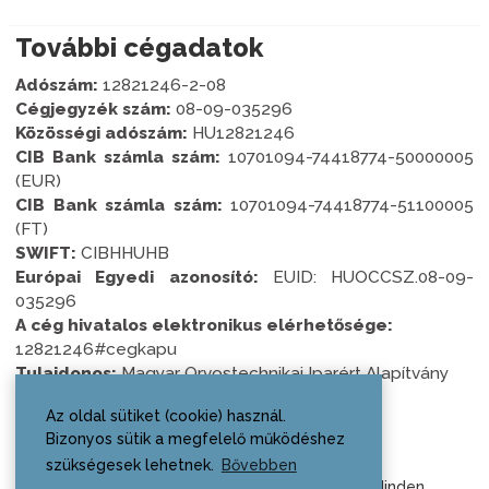
További cégadatok
Adószám:
12821246-2-08
Cégjegyzék szám:
08-09-035296
Közösségi adószám:
HU12821246
CIB Bank számla szám:
10701094-74418774-50000005
(EUR)
CIB Bank számla szám:
10701094-74418774-51100005
(FT)
SWIFT:
CIBHHUHB
Európai Egyedi azonosító:
EUID: HUOCCSZ.08-09-
035296
A cég hivatalos elektronikus elérhetősége:
12821246#cegkapu
Tulajdonos:
Magyar Orvostechnikai Iparért Alapítvány
Az oldal sütiket (cookie) használ.
Bizonyos sütik a megfelelő működéshez
szükségesek lehetnek.
Bővebben
2026 © MediKlaszter Menedzsment Kft., Minden